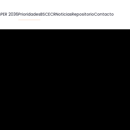
s
PER 2036
Prioridades
BSC
ECR
Noticias
Repositorio
Contacto