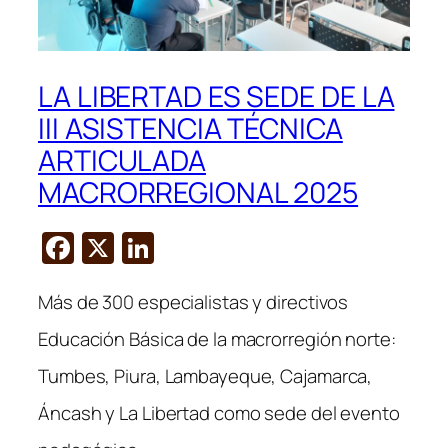
LA LIBERTAD ES SEDE DE LA
III ASISTENCIA TÉCNICA
ARTICULADA
MACRORREGIONAL 2025
F
X
Li
a
n
Más de 300 especialistas y directivos
c
k
e
e
Educación Básica de la macrorregión norte:
b
dI
Tumbes, Piura, Lambayeque, Cajamarca,
o
n
Áncash y La Libertad como sede del evento
o