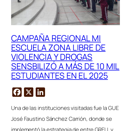
CAMPAÑA REGIONAL MI
ESCUELA ZONA LIBRE DE
VIOLENCIA Y DROGAS
SENSBILIZÓ A MÁS DE 10 MIL
ESTUDIANTES EN EL 2025
F
X
Li
a
n
Una de las instituciones visitadas fue la GUE
c
k
e
e
José Faustino Sánchez Carrión, donde se
b
dI
implementó la estrategia de entre GRELL y