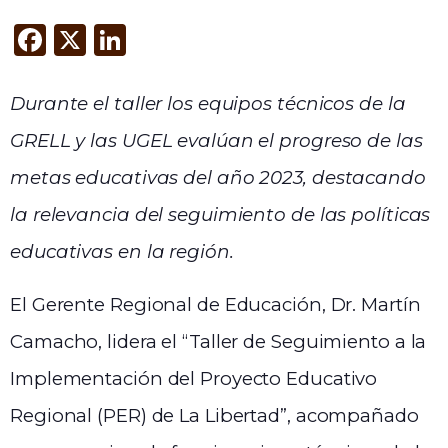
F
X
Li
a
n
c
k
Durante el taller los equipos técnicos de la
e
e
GRELL y las UGEL evalúan el progreso de las
b
dI
metas educativas del año 2023, destacando
o
n
la relevancia del seguimiento de las políticas
o
k
educativas en la región.
El Gerente Regional de Educación, Dr. Martín
Camacho, lidera el “Taller de Seguimiento a la
Implementación del Proyecto Educativo
Regional (PER) de La Libertad”, acompañado