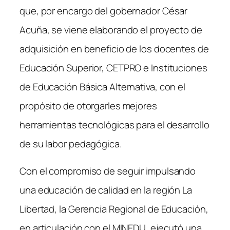
e
e
que, por encargo del gobernador César
b
dI
Acuña, se viene elaborando el proyecto de
o
n
adquisición en beneficio de los docentes de
o
Educación Superior, CETPRO e Instituciones
k
de Educación Básica Alternativa, con el
propósito de otorgarles mejores
herramientas tecnológicas para el desarrollo
de su labor pedagógica.
Con el compromiso de seguir impulsando
una educación de calidad en la región La
Libertad, la Gerencia Regional de Educación,
en articulación con el MINEDU, ejecutó una