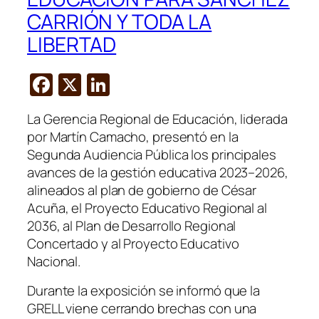
CARRIÓN Y TODA LA
LIBERTAD
F
X
Li
a
n
La Gerencia Regional de Educación, liderada
c
k
por Martín Camacho, presentó en la
e
e
Segunda Audiencia Pública los principales
b
dI
avances de la gestión educativa 2023–2026,
alineados al plan de gobierno de César
o
n
Acuña, el Proyecto Educativo Regional al
o
2036, al Plan de Desarrollo Regional
k
Concertado y al Proyecto Educativo
Nacional.
Durante la exposición se informó que la
GRELL viene cerrando brechas con una