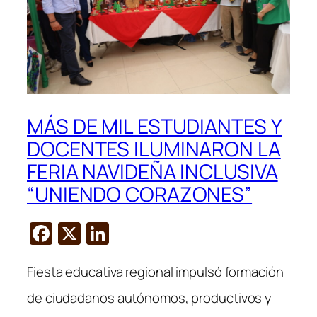
MÁS DE MIL ESTUDIANTES Y
DOCENTES ILUMINARON LA
FERIA NAVIDEÑA INCLUSIVA
“UNIENDO CORAZONES”
F
X
Li
a
n
Fiesta educativa regional impulsó formación
c
k
e
e
de ciudadanos autónomos, productivos y