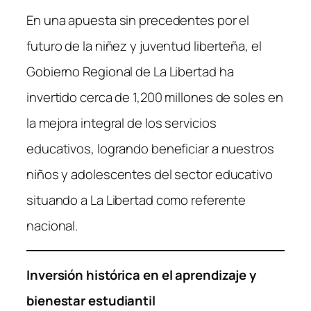
a
n
En una apuesta sin precedentes por el
c
k
e
e
futuro de la niñez y juventud liberteña, el
b
dI
Gobierno Regional de La Libertad ha
o
n
invertido cerca de 1,200 millones de soles en
o
la mejora integral de los servicios
k
educativos, logrando beneficiar a nuestros
niños y adolescentes del sector educativo
situando a La Libertad como referente
nacional
.
Inversión histórica en el aprendizaje y
bienestar estudiantil