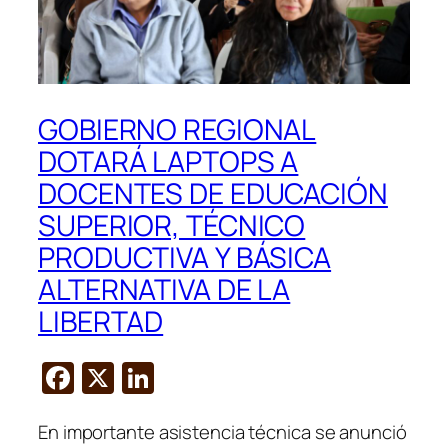
GOBIERNO REGIONAL
DOTARÁ LAPTOPS A
DOCENTES DE EDUCACIÓN
SUPERIOR, TÉCNICO
PRODUCTIVA Y BÁSICA
ALTERNATIVA DE LA
LIBERTAD
F
X
Li
a
n
En importante asistencia técnica se anunció
c
k