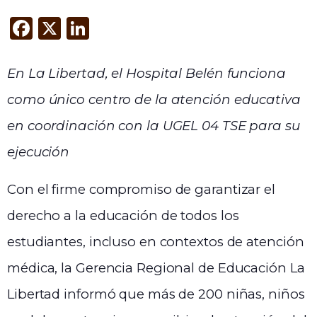
F
X
Li
a
n
c
k
En La Libertad, el Hospital Belén funciona
e
e
como único centro de la atención educativa
b
dI
en coordinación con la UGEL 04 TSE para su
o
n
ejecución
o
k
Con el firme compromiso de garantizar el
derecho a la educación de todos los
estudiantes, incluso en contextos de atención
médica, la Gerencia Regional de Educación La
Libertad informó que más de 200 niñas, niños