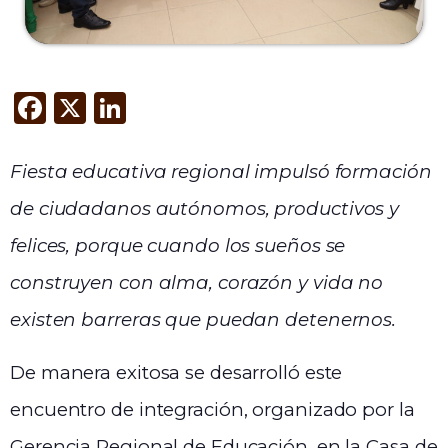
F
X
Li
a
n
c
k
Fiesta educativa regional impulsó formación
e
e
de ciudadanos autónomos, productivos y
b
dI
felices, porque cuando los sueños se
o
n
construyen con alma, corazón y vida no
o
k
existen barreras que puedan detenernos.
De manera exitosa se desarrolló este
encuentro de integración, organizado por la
Gerencia Regional de Educación, en la Casa de