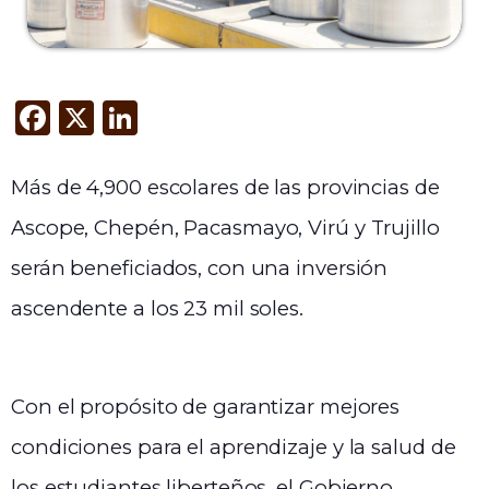
F
X
Li
a
n
c
k
Más de 4,900 escolares de las provincias de
e
e
Ascope, Chepén, Pacasmayo, Virú y Trujillo
b
dI
serán beneficiados, con una inversión
o
n
ascendente a los 23 mil soles.
o
k
Con el propósito de garantizar mejores
condiciones para el aprendizaje y la salud de
los estudiantes liberteños, el Gobierno